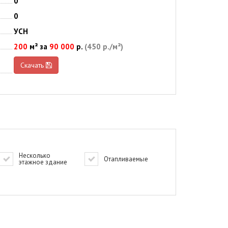
0
0
УСН
200
м² за
90 000
р.
(450 р./м²)
Скачать
Несколько
Отапливаемые
этажное здание