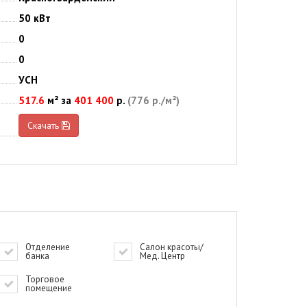
50 кВт
0
0
УСН
517.6
м² за
401 400
р.
(776 р./м²)
Скачать
Отделение
Салон красоты/
банка
Мед. Центр
Торговое
помещение