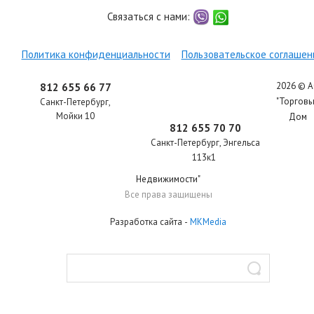
Связаться с нами:
viber
whatsapp
Политика конфиденциальности
Пользовательское соглашен
2026 © 
812 655 66 77
"Торгов
Санкт-Петербург
,
Мойки 10
Дом
812 655 70 70
Санкт-Петербург
,
Энгельса
113к1
Недвижимости"
Все права защищены
Разработка сайта
-
MKMedia