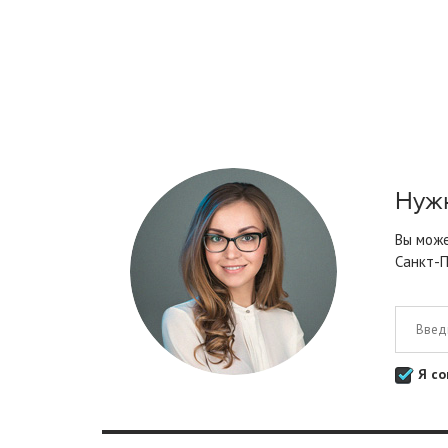
Нужн
Вы може
Санкт-П
Я со