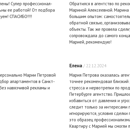
лены! Супер профессионал-
Обратился в агентство по реко
льны ее работой! От подбора
Мариной Алексеевной. Марина 
уем! СПАСИБО!!!!
большим опытом: самостоятель
обратной связью, организовыв
объекты. Так же провела сдел
сопровождала до самого конца 
Марией, рекомендую!
Елена
/ 22.12.2024
персонально Марии Петровой
Мария Петрова оказалась агент
дбор апартаментов в Санкт-
точнее рекомендовал близкий 
 без навязчивой рекламы и
стресса и нервотрепки по про
Петербурге агентство. Пришло
избавиться от давления и угро
следит только за интересами 
игнорируются, условия сделки
это образец профессионализма
Квартиру с Марией мы смогли 