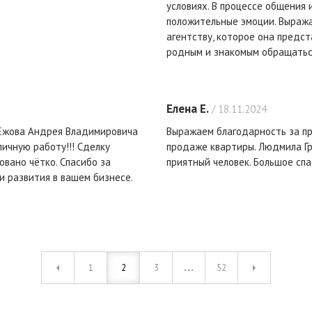
условиях. В процессе общения 
положительные эмоции. Выраж
агентству, которое она предс
родным и знакомым обращатьс
Елена Е.
/ 18.11.2024
 Ежова Андрея Владимировича
Выражаем благодарность за п
ичную работу!!! Сделку
продаже квартиры. Людмила Гр
овано чётко. Спасибо за
приятный человек. Большое спа
и развития в вашем бизнесе.
1
2
3
52