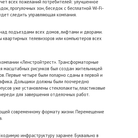
чет всех пожеланий потребителей: улучшенное
к, прогулочных зон, беседок с бесплатной Wi-Fi-
удет следить управляющая компания.
над подъездами всех домов, лифтами и дворами.
ы квартирных телевизоров или компьютеров всех
т компании «Ленстройтрест». Трансформаторные
ля масштабных рисунков был создан жительницей
ов. Первые четыре были попарно сданы в первой и
графика. Дольщики должны были поочередно
орпусов уже установлены стеклопакеты, пластиковые
очереди для завершения отделочных работ.
вующей современному формату жизни. Перемещение
а.
бходимую инфраструктуру заранее. Буквально в