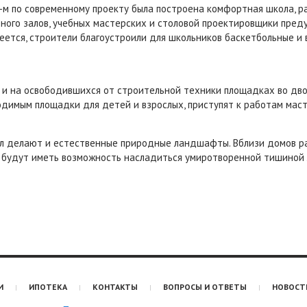
-м по современному проекту была построена комфортная школа, р
вного залов, учебных мастерских и столовой проектировщики пре
меется, строители благоустроили для школьников баскетбольные и
 и на освободившихся от строительной техники площадках во дво
димым площадки для детей и взрослых, приступят к работам мас
 делают и естественные природные ландшафты. Вблизи домов ра
е будут иметь возможность насладиться умиротворенной тишиной 
И
ИПОТЕКА
КОНТАКТЫ
ВОПРОСЫ И ОТВЕТЫ
НОВОСТ