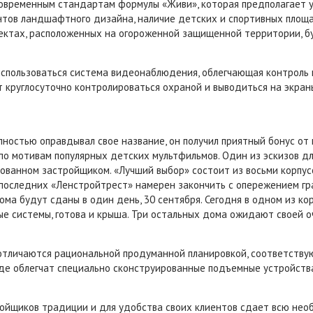
временным стандартам формулы «Живи», которая предполагает у
тов ландшафтного дизайна, наличие детских и спортивных площадо
ъектах, расположенных на огороженной защищенной территории, б
использоваться система видеонаблюдения, облегчающая контроль 
 круглосуточно контролироваться охраной и выводиться на экран
лностью оправдывал свое название, он получил приятный бонус о
по мотивам популярных детских мультфильмов. Один из эскизов д
рованном застройщиком. «Лучший выбор» состоит из восьми корпус
ре последних «Ленстройтрест» намерен закончить с опережением 
дома будут сданы в один день, 30 сентября. Сегодня в одном из к
ые системы, готова и крыша. Три остальных дома ожидают своей 
 отличаются рациональной продуманной планировкой, соответст
де облегчат специально сконструированные подъемные устройств
ойщиков традиции и для удобства своих клиентов сдает всю нео