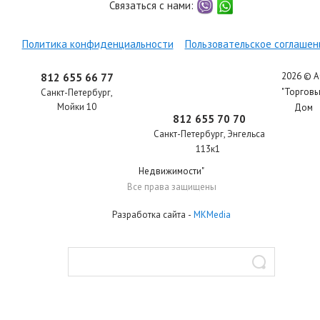
Связаться с нами:
viber
whatsapp
Политика конфиденциальности
Пользовательское соглашен
2026 © 
812 655 66 77
"Торгов
Санкт-Петербург
,
Мойки 10
Дом
812 655 70 70
Санкт-Петербург
,
Энгельса
113к1
Недвижимости"
Все права защищены
Разработка сайта
-
MKMedia