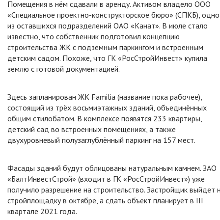
Помещения в нём сдавали в аренду. Активом владело ООО
«Специальное проектно-конструкторское бюро» (СПКБ), одно
из оставшихся подразделений ОАО «Канат». В июле стало
известно, что собственник подготовил концепцию
строительства ЖК с подземным паркингом и встроенным
детским садом. Похоже, что ГК «РосСтройИнвест» купила
землю с готовой документацией.
Здесь запланирован ЖК Familia (название пока рабочее),
состоящий из трёх восьмиэтажных зданий, объединённых
общим стилобатом. В комплексе появятся 233 квартиры,
детский сад во встроенных помещениях, а также
двухуровневый полузаглублённый паркинг на 157 мест.
Фасады зданий будут облицованы натуральным камнем. ЗАО
«БалтИнвестСтрой» (входит в ГК «РосСтройИнвест») уже
получило разрешение на строительство. Застройщик выйдет 
стройплощадку в октябре, а сдать объект планирует в III
квартале 2021 года.