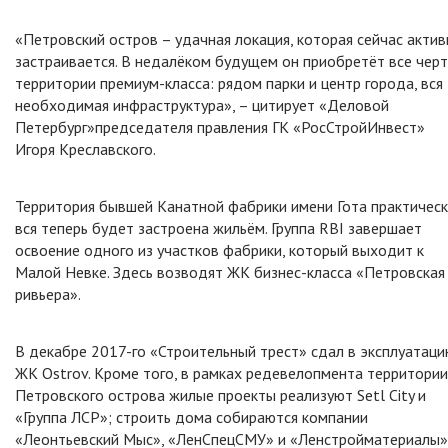
«Петровский остров – удачная локация, которая сейчас акти
застраивается. В недалёком будущем он приобретёт все чер
территории премиум-класса: рядом парки и центр города, вся
необходимая инфраструктура», – цитирует «Деловой
Петербург»председателя правления ГК «РосСтройИнвест»
Игоря Креславского.
Территория бывшей Канатной фабрики имени Гота практичес
вся теперь будет застроена жильём. Группа RBI завершает
освоение одного из участков фабрики, который выходит к
Малой Невке. Здесь возводят ЖК бизнес-класса «Петровская
ривьера».
В декабре 2017-го «Строительный трест» сдал в эксплуатац
ЖК Ostrov. Кроме того, в рамках редевелопмента территории
Петровского острова жилые проекты реализуют Setl City и
«Группа ЛСР»; строить дома собираются компании
«Леонтьевский Мыс», «ЛенСпецСМУ» и «Ленстройматериалы»