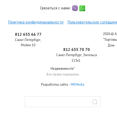
Связаться с нами:
viber
whatsapp
Политика конфиденциальности
Пользовательское соглашен
2026 © 
812 655 66 77
"Торгов
Санкт-Петербург
,
Мойки 10
Дом
812 655 70 70
Санкт-Петербург
,
Энгельса
113к1
Недвижимости"
Все права защищены
Разработка сайта
-
MKMedia