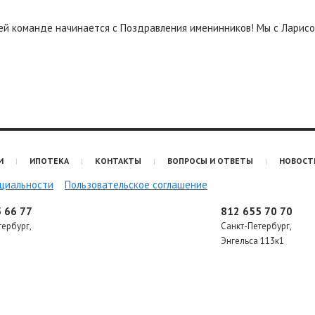
шей команде начинается с Поздравления именинников! Мы с Ларис
И
ИПОТЕКА
КОНТАКТЫ
ВОПРОСЫ И ОТВЕТЫ
НОВОСТ
циальности
Пользовательское соглашение
 66 77
812 655 70 70
тербург
,
Санкт-Петербург
,
Энгельса 113к1